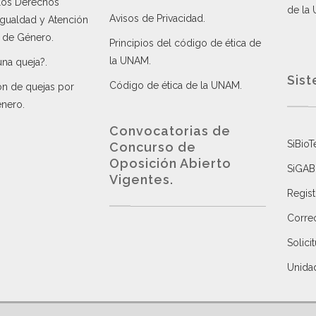
 los Derechos
de la
Avisos de Privacidad
.
 Igualdad y Atención
a de Género
.
Principios del código de ética de
la UNAM
.
una queja?
.
Sist
Código de ética de la UNAM
.
ón de quejas por
énero
.
Convocatorias de
SiBioT
Concurso de
Oposición Abierto
SiGAB
Vigentes
.
Regist
Correo
Solici
Unida