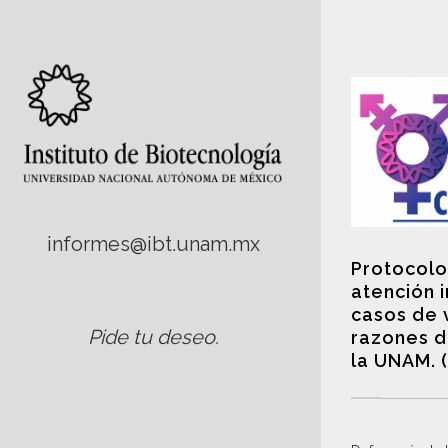
informes@ibt.unam.mx
Protocolo
atención 
casos de 
Pide tu deseo
.
razones d
la UNAM. 