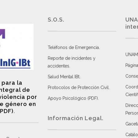
S.O.S.
UNA
inte
Teléfonos de Emergencia.
UNAM
Reporte de incidentes y
Página
accidentes
.
Consej
Salud Mental IBt
.
 para la
Coordi
Protocolos de Protección Civil
.
integral de
Científ
violencia por
Apoyo Psicológico (PDF)
.
e género en
Direc
(PDF)
.
Perso
Información Legal.
Gacet
Catálo