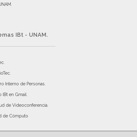
 UNAM.
emas IBt - UNAM.
ec
.
ioTec.
ro Interno de Personas
.
 IBt en Gmail
.
tud de Videoconferencia.
d de Cómputo