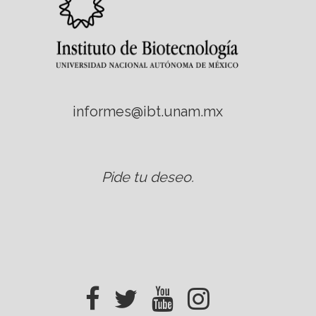
informes@ibt.unam.mx
Pide tu deseo
.