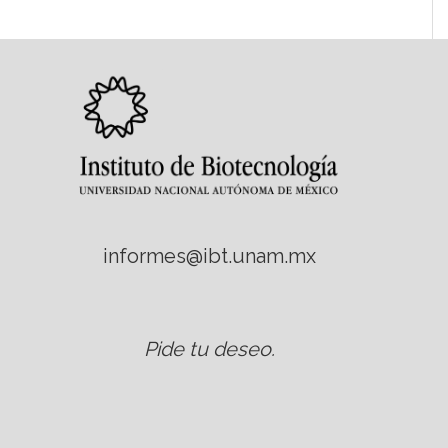
informes@ibt.unam.mx
Pide tu deseo
.