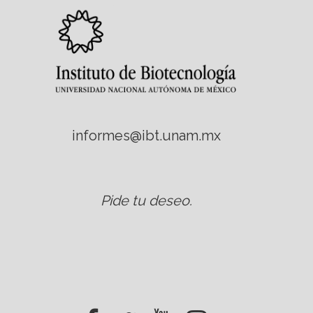
informes@ibt.unam.mx
Pide tu deseo
.