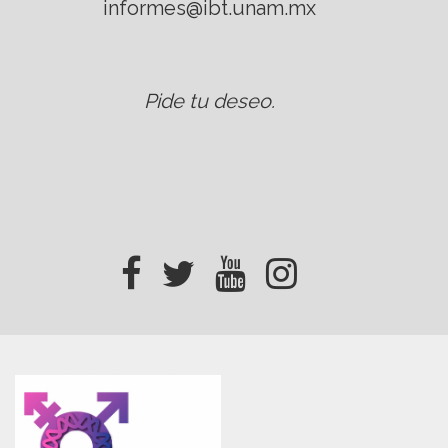
informes@ibt.unam.mx
Pide tu deseo
.