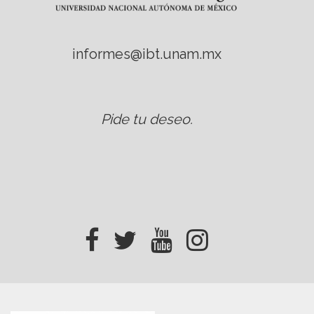
informes@ibt.unam.mx
Pide tu deseo
.