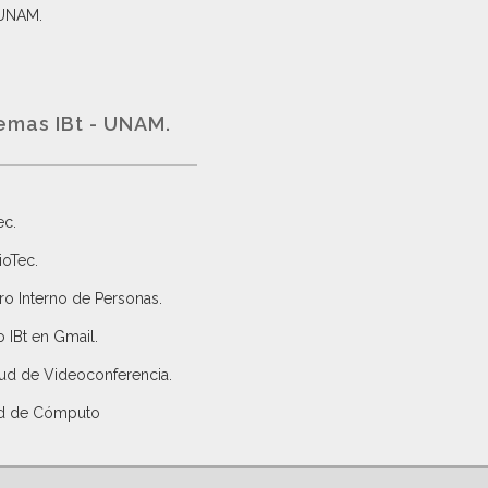
 UNAM.
emas IBt - UNAM.
ec
.
ioTec.
ro Interno de Personas
.
 IBt en Gmail
.
tud de Videoconferencia.
d de Cómputo