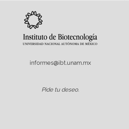
informes@ibt.unam.mx
Pide tu deseo
.