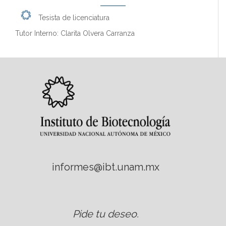
Tesista de licenciatura
Tutor Interno: Clarita Olvera Carranza
informes@ibt.unam.mx
Pide tu deseo
.