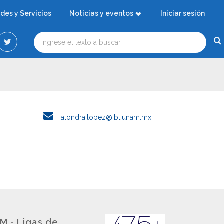
ades y Servicios
Noticias y eventos
Iniciar sesión
alondra.lopez@ibt.unam.mx
M - Ligas de