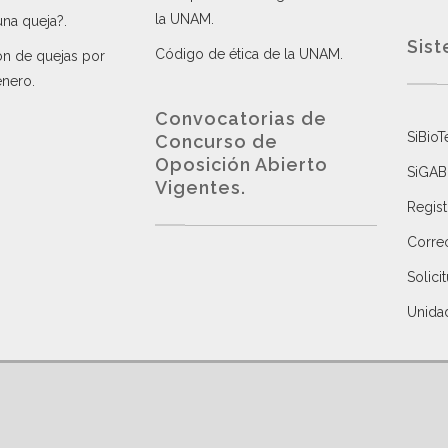
la UNAM
.
una queja?
.
Sist
Código de ética de la UNAM
.
ón de quejas por
énero
.
Convocatorias de
SiBioT
Concurso de
Oposición Abierto
SiGAB
Vigentes
.
Regist
Correo
Solici
Unida