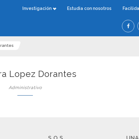
Investigación
Estudia con nosotros
Facilid
orantes
ra Lopez Dorantes
Administrativo
S.O.S.
UNA