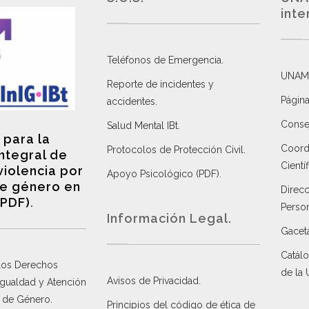
inte
Teléfonos de Emergencia.
UNAM
Reporte de incidentes y
Página
accidentes
.
Consej
Salud Mental IBt
.
 para la
Coordi
Protocolos de Protección Civil
.
integral de
Científ
violencia por
Apoyo Psicológico (PDF)
.
e género en
Direc
(PDF)
.
Perso
Información Legal.
Gacet
Catálo
 los Derechos
de la
Avisos de Privacidad
.
 Igualdad y Atención
a de Género
.
Principios del código de ética de