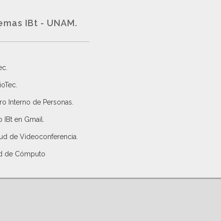
emas IBt - UNAM.
ec
.
ioTec.
ro Interno de Personas
.
 IBt en Gmail
.
tud de Videoconferencia.
d de Cómputo