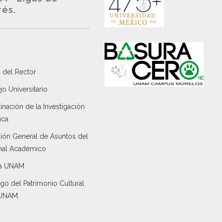
rés.
 del Rector
o Universitario
nación de la Investigación
ica
ción General de Asuntos del
nal Académico
a UNAM
go del Patrimonio Cultural
 UNAM.