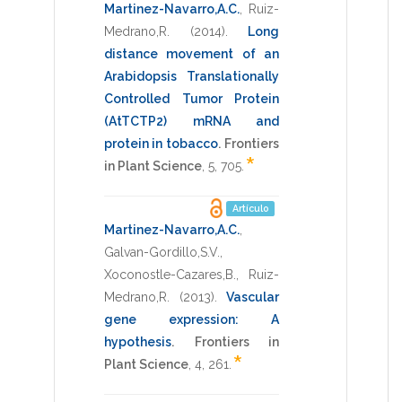
Martinez-Navarro,A.C.
,
Ruiz-
Medrano,R.
(2014)
.
Long
distance movement of an
Arabidopsis Translationally
Controlled Tumor Protein
(AtTCTP2) mRNA and
protein in tobacco
.
Frontiers
*
in Plant Science
,
5
,
705
.
Artículo
Martinez-Navarro,A.C.
,
Galvan-Gordillo,S.V.
,
Xoconostle-Cazares,B.
,
Ruiz-
Medrano,R.
(2013)
.
Vascular
gene expression: A
hypothesis
.
Frontiers in
*
Plant Science
,
4
,
261
.