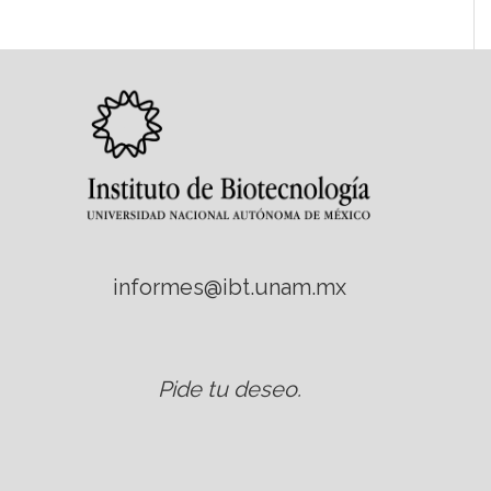
informes@ibt.unam.mx
Pide tu deseo
.