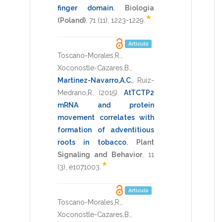
finger domain
.
Biologia
*
(Poland)
,
71
(11),
1223-1229
.
Artículo
Toscano-Morales,R.
,
Xoconostle-Cazares,B.
,
Martinez-Navarro,A.C.
,
Ruiz-
Medrano,R.
(2015)
.
AtTCTP2
mRNA and protein
movement correlates with
formation of adventitious
roots in tobacco
.
Plant
Signaling and Behavior
,
11
*
(3),
e1071003
.
Artículo
Toscano-Morales,R.
,
Xoconostle-Cazares,B.
,