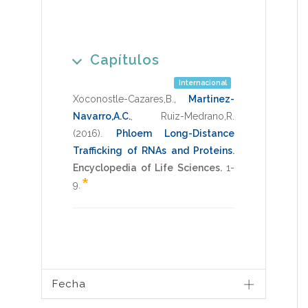
Capítulos
Internacional
Xoconostle-Cazares,B.
,
Martinez-
Navarro,A.C.
,
Ruiz-Medrano,R.
(2016)
.
Phloem Long-Distance
Trafficking of RNAs and Proteins
.
Encyclopedia of Life Sciences.
1-
*
9
.
Fecha