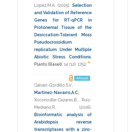
Lopez,M.A.
(2025)
.
Selection
and Validation of Reference
Genes for RT-qPCR in
Protonemal Tissue of the
Desiccation-Tolerant Moss
Pseudocrossidium
replicatum Under Multiple
Abiotic Stress Conditions
.
*
Plants (Basel)
,
14
(12),
1752
.
Artículo
Galvan-Gordillo,S.V.
,
Martinez-Navarro,A.C.
,
Xoconostle-Cazares,B.
,
Ruiz-
Medrano,R.
(2016)
.
Bioinformatic analysis of
Arabidopsis reverse
transcriptases with a zinc-