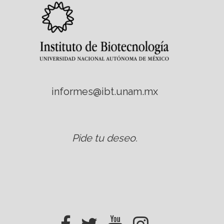
informes@ibt.unam.mx
Pide tu deseo
.