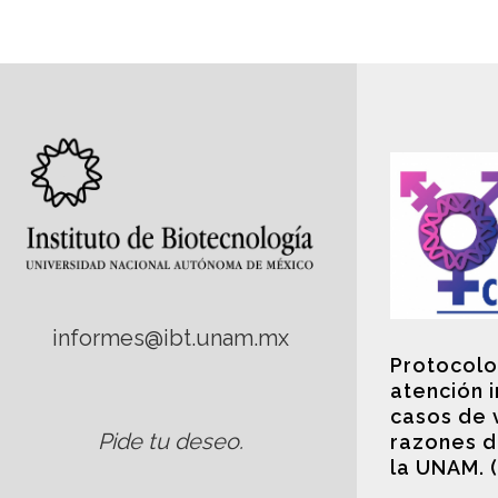
informes@ibt.unam.mx
Protocolo
atención 
casos de 
Pide tu deseo
.
razones d
la UNAM. 