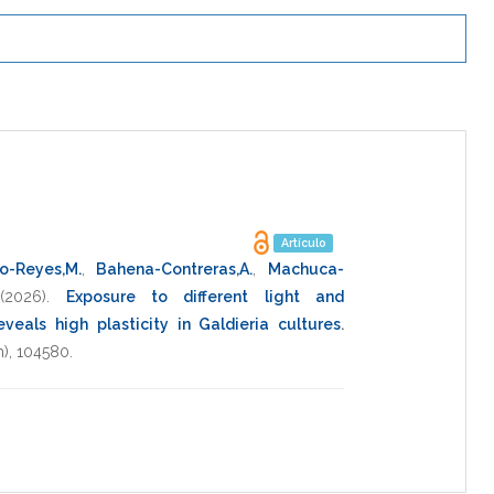
Artículo
o-Reyes,M.
,
Bahena-Contreras,A.
,
Machuca-
(2026)
.
Exposure to different light and
eals high plasticity in Galdieria cultures
.
h),
104580
.