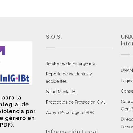
S.O.S.
UNA
inte
Teléfonos de Emergencia.
UNAM
Reporte de incidentes y
Página
accidentes
.
Consej
Salud Mental IBt
.
 para la
Coordi
Protocolos de Protección Civil
.
integral de
Científ
violencia por
Apoyo Psicológico (PDF)
.
e género en
Direc
(PDF)
.
Perso
Información Legal.