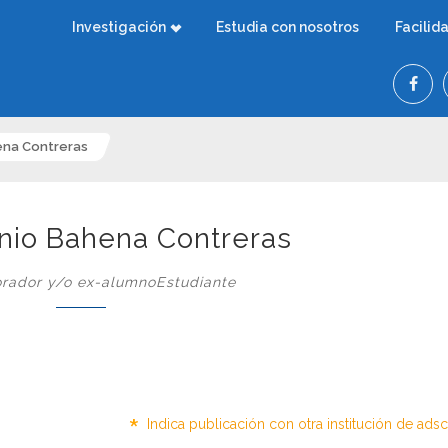
Investigación
Estudia con nosotros
Facilid
ena Contreras
onio Bahena Contreras
rador y/o ex-alumnoEstudiante
*
Indica publicación con otra institución de ads