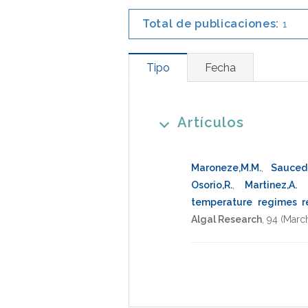
Total de publicaciones:
1
Tipo
Fecha
Artículos
Maroneze,M.M.
,
Sauced
Osorio,R.
,
Martinez,A.
temperature regimes rev
Algal Research
,
94
(Marc