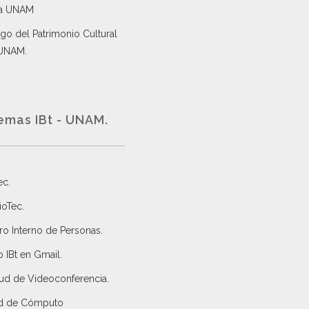
a UNAM
go del Patrimonio Cultural
 UNAM.
emas IBt - UNAM.
ec
.
ioTec.
ro Interno de Personas
.
 IBt en Gmail
.
tud de Videoconferencia.
d de Cómputo