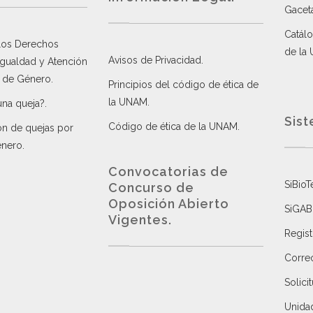
Gacet
Catálo
 los Derechos
de la
Avisos de Privacidad
.
 Igualdad y Atención
a de Género
.
Principios del código de ética de
la UNAM
.
una queja?
.
Sist
Código de ética de la UNAM
.
ón de quejas por
énero
.
Convocatorias de
SiBioT
Concurso de
Oposición Abierto
SiGAB
Vigentes
.
Regist
Correo
Solici
Unida