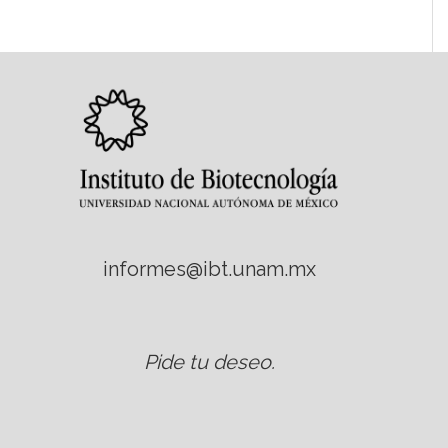
informes@ibt.unam.mx
Pide tu deseo
.