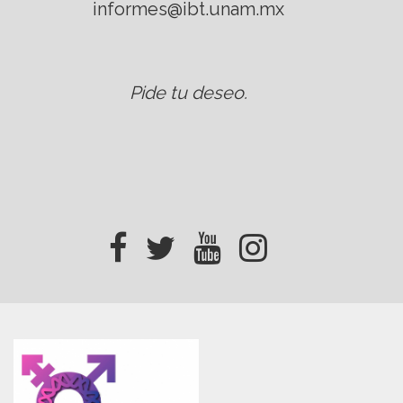
informes@ibt.unam.mx
Pide tu deseo
.