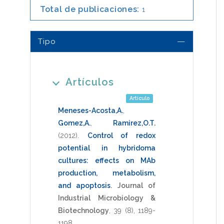
Total de publicaciones:
1
Tipo
Artículos
Artículo
Meneses-Acosta,A.
,
Gomez,A.
,
Ramirez,O.T.
(2012)
.
Control of redox
potential in hybridoma
cultures: effects on MAb
production, metabolism,
and apoptosis
.
Journal of
Industrial Microbiology &
Biotechnology
,
39
(8),
1189-
1198
.