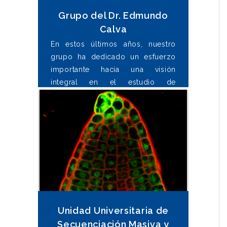
Grupo del Dr. Edmundo
Calva
En estos últimos años, nuestro
grupo ha dedicado un esfuerzo
importante hacia una visión
integral en el estudio de
Salmonella enterica,
al agregar a
nuestros estudios de regulación
genética la caracterización
molecular de cepas de origen
clínico y de alimentos.
Unidad Universitaria de
Secuenciación Masiva y