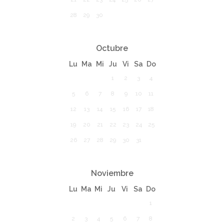
28
29
30
Octubre
Lu
Ma
Mi
Ju
Vi
Sa
Do
1
2
3
4
5
6
7
8
9
10
11
12
13
14
15
16
17
18
19
20
21
22
23
24
25
26
27
28
29
30
31
Noviembre
Lu
Ma
Mi
Ju
Vi
Sa
Do
1
2
3
4
5
6
7
8