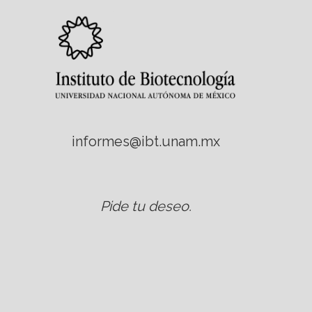
informes@ibt.unam.mx
Pide tu deseo
.