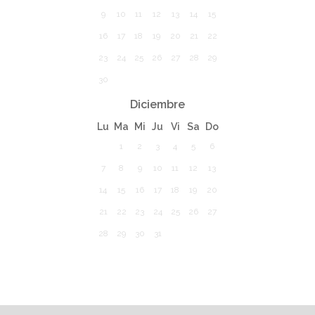
9
10
11
12
13
14
15
16
17
18
19
20
21
22
23
24
25
26
27
28
29
30
Diciembre
Lu
Ma
Mi
Ju
Vi
Sa
Do
1
2
3
4
5
6
7
8
9
10
11
12
13
14
15
16
17
18
19
20
21
22
23
24
25
26
27
28
29
30
31