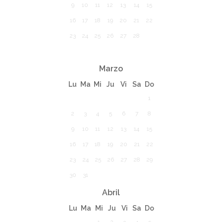
9
10
11
12
13
14
15
16
17
18
19
20
21
22
23
24
25
26
27
28
Marzo
Lu
Ma
Mi
Ju
Vi
Sa
Do
1
2
3
4
5
6
7
8
9
10
11
12
13
14
15
16
17
18
19
20
21
22
23
24
25
26
27
28
29
30
31
Abril
Lu
Ma
Mi
Ju
Vi
Sa
Do