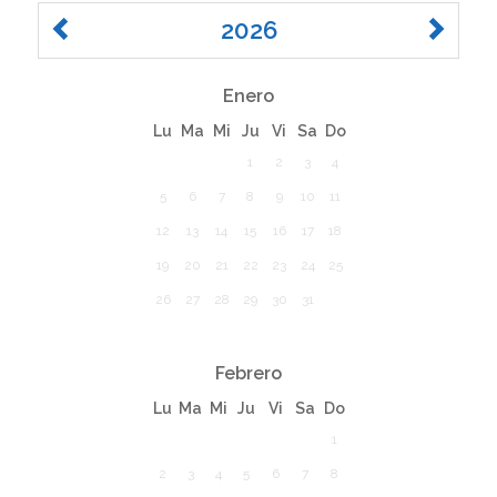
2026
Enero
Lu
Ma
Mi
Ju
Vi
Sa
Do
1
2
3
4
5
6
7
8
9
10
11
12
13
14
15
16
17
18
19
20
21
22
23
24
25
26
27
28
29
30
31
Febrero
Lu
Ma
Mi
Ju
Vi
Sa
Do
1
2
3
4
5
6
7
8