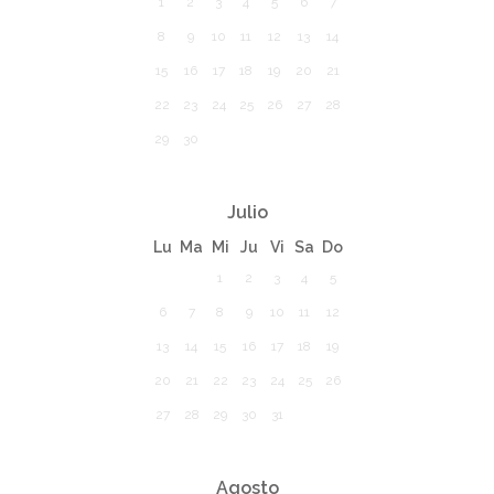
1
2
3
4
5
6
7
8
9
10
11
12
13
14
15
16
17
18
19
20
21
22
23
24
25
26
27
28
29
30
Julio
Lu
Ma
Mi
Ju
Vi
Sa
Do
1
2
3
4
5
6
7
8
9
10
11
12
13
14
15
16
17
18
19
20
21
22
23
24
25
26
27
28
29
30
31
Agosto