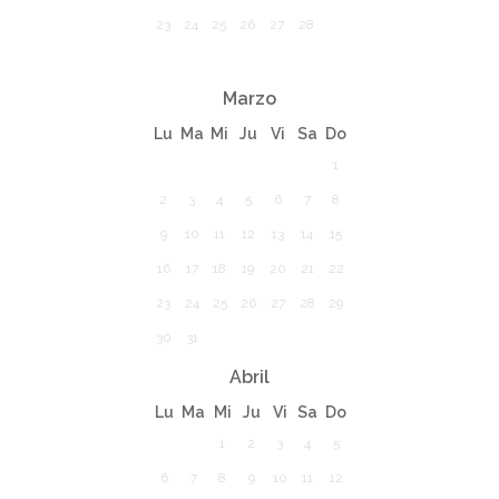
23
24
25
26
27
28
Marzo
Lu
Ma
Mi
Ju
Vi
Sa
Do
1
2
3
4
5
6
7
8
9
10
11
12
13
14
15
16
17
18
19
20
21
22
23
24
25
26
27
28
29
30
31
Abril
Lu
Ma
Mi
Ju
Vi
Sa
Do
1
2
3
4
5
6
7
8
9
10
11
12