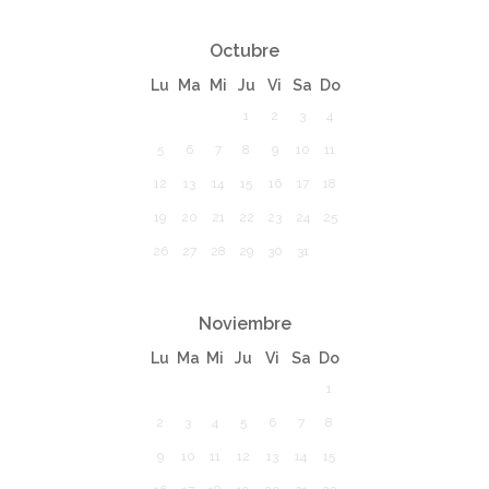
Octubre
Lu
Ma
Mi
Ju
Vi
Sa
Do
1
2
3
4
5
6
7
8
9
10
11
12
13
14
15
16
17
18
19
20
21
22
23
24
25
26
27
28
29
30
31
Noviembre
Lu
Ma
Mi
Ju
Vi
Sa
Do
1
2
3
4
5
6
7
8
9
10
11
12
13
14
15