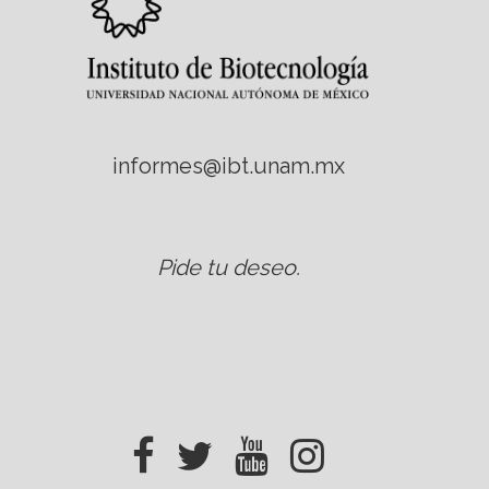
informes@ibt.unam.mx
Pide tu deseo
.