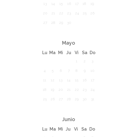
13
14
15
16
17
18
19
20
21
22
23
24
25
26
27
28
29
30
Mayo
Lu
Ma
Mi
Ju
Vi
Sa
Do
1
2
3
4
5
6
7
8
9
10
11
12
13
14
15
16
17
18
19
20
21
22
23
24
25
26
27
28
29
30
31
Junio
Lu
Ma
Mi
Ju
Vi
Sa
Do