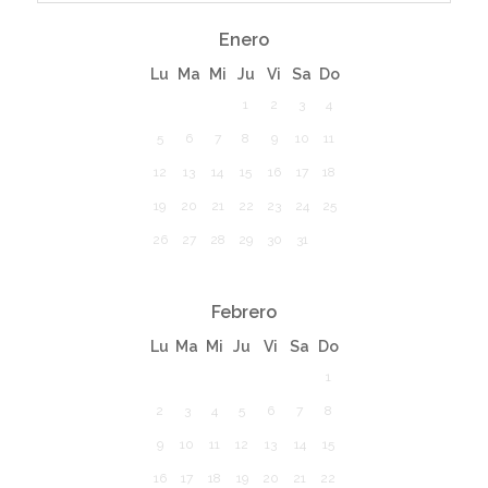
Enero
Lu
Ma
Mi
Ju
Vi
Sa
Do
1
2
3
4
5
6
7
8
9
10
11
12
13
14
15
16
17
18
19
20
21
22
23
24
25
26
27
28
29
30
31
Febrero
Lu
Ma
Mi
Ju
Vi
Sa
Do
1
2
3
4
5
6
7
8
9
10
11
12
13
14
15
16
17
18
19
20
21
22