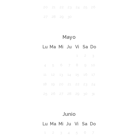
20
21
22
23
24
25
26
27
28
29
30
Mayo
Lu
Ma
Mi
Ju
Vi
Sa
Do
1
2
3
4
5
6
7
8
9
10
11
12
13
14
15
16
17
18
19
20
21
22
23
24
25
26
27
28
29
30
31
Junio
Lu
Ma
Mi
Ju
Vi
Sa
Do
1
2
3
4
5
6
7