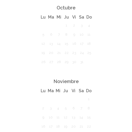
Octubre
Lu
Ma
Mi
Ju
Vi
Sa
Do
1
2
3
4
5
6
7
8
9
10
11
12
13
14
15
16
17
18
19
20
21
22
23
24
25
26
27
28
29
30
31
Noviembre
Lu
Ma
Mi
Ju
Vi
Sa
Do
1
2
3
4
5
6
7
8
9
10
11
12
13
14
15
16
17
18
19
20
21
22