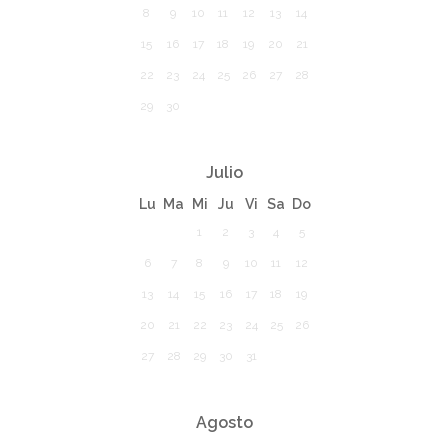
8
9
10
11
12
13
14
15
16
17
18
19
20
21
22
23
24
25
26
27
28
29
30
Julio
Lu
Ma
Mi
Ju
Vi
Sa
Do
1
2
3
4
5
6
7
8
9
10
11
12
13
14
15
16
17
18
19
20
21
22
23
24
25
26
27
28
29
30
31
Agosto