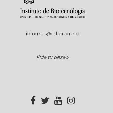
informes@ibt.unam.mx
Pide tu deseo
.