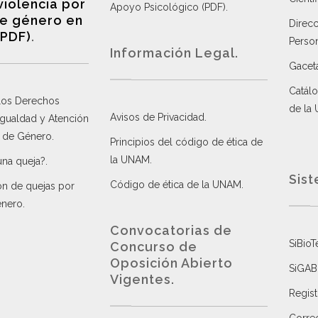
violencia por
Apoyo Psicológico (PDF)
.
e género en
Direc
(PDF)
.
Perso
Información Legal.
Gacet
Catálo
 los Derechos
de la
Avisos de Privacidad
.
 Igualdad y Atención
a de Género
.
Principios del código de ética de
la UNAM
.
una queja?
.
Sist
Código de ética de la UNAM
.
ón de quejas por
énero
.
Convocatorias de
SiBioT
Concurso de
Oposición Abierto
SiGAB
Vigentes
.
Regist