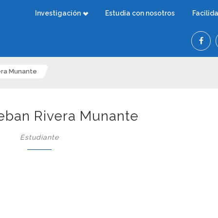
Investigación
Estudia con nosotros
Facilid
era Munante
eban Rivera Munante
Estudiante