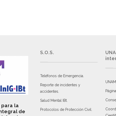
S.O.S.
UNA
inte
Teléfonos de Emergencia.
UNAM
Reporte de incidentes y
Página
accidentes
.
Consej
Salud Mental IBt
.
 para la
Coordi
Protocolos de Protección Civil
.
integral de
Científ