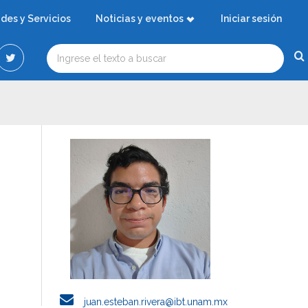
ades y Servicios
Noticias y eventos
Iniciar sesión
juan.esteban.rivera@ibt.unam.mx