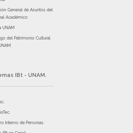
ción General de Asuntos del
nal Académico
a UNAM
go del Patrimonio Cultural
 UNAM.
emas IBt - UNAM.
ec
.
ioTec.
ro Interno de Personas
.