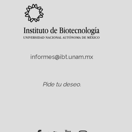
informes@ibt.unam.mx
Pide tu deseo
.