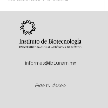
informes@ibt.unam.mx
Pide tu deseo
.