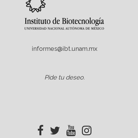
informes@ibt.unam.mx
Pide tu deseo
.