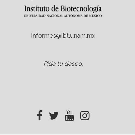
informes@ibt.unam.mx
Pide tu deseo
.