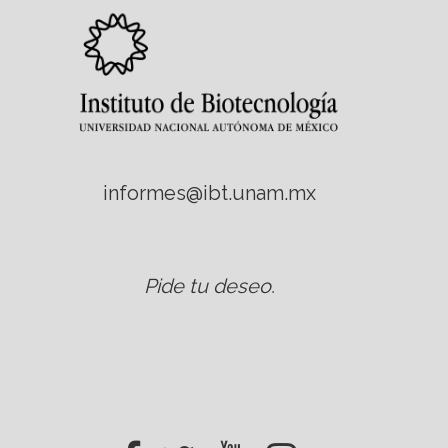
informes@ibt.unam.mx
Pide tu deseo
.