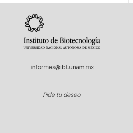
informes@ibt.unam.mx
Pide tu deseo
.