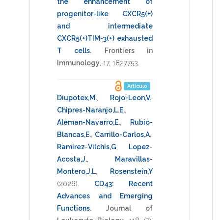
the enhancement of
progenitor-like CXCR5(+)
and intermediate
CXCR5(+)TIM-3(+) exhausted
T cells
.
Frontiers in
Immunology
,
17
,
1827753
.
Artículo
Diupotex,M.
,
Rojo-Leon,V.
,
Chipres-Naranjo,L.E.
,
Aleman-Navarro,E.
,
Rubio-
Blancas,E.
,
Carrillo-Carlos,A.
,
Ramirez-Vilchis,G
,
Lopez-
Acosta,J.
,
Maravillas-
Montero,J.L
,
Rosenstein,Y
(2026)
.
CD43: Recent
Advances and Emerging
Functions
.
Journal of