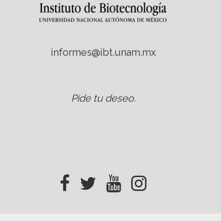
informes@ibt.unam.mx
Pide tu deseo
.