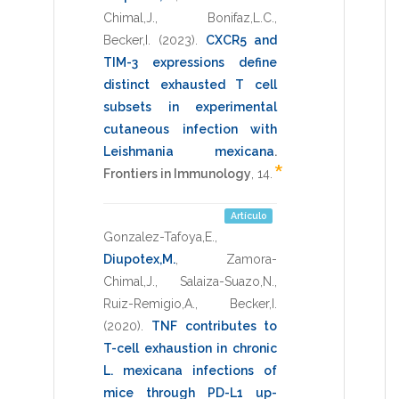
Chimal,J.
,
Bonifaz,L.C.
,
Becker,I.
(2023)
.
CXCR5 and
TIM-3 expressions define
distinct exhausted T cell
subsets in experimental
cutaneous infection with
Leishmania mexicana
.
*
Frontiers in Immunology
,
14
.
Artículo
Gonzalez-Tafoya,E.
,
Diupotex,M.
,
Zamora-
Chimal,J.
,
Salaiza-Suazo,N.
,
Ruiz-Remigio,A.
,
Becker,I.
(2020)
.
TNF contributes to
T-cell exhaustion in chronic
L. mexicana infections of
mice through PD-L1 up-