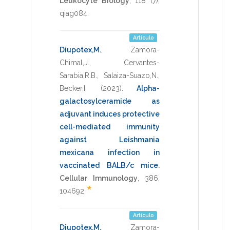
Leukocyte Biology
,
118
(7),
qiag084
.
Artículo
Diupotex,M.
,
Zamora-
Chimal,J.
,
Cervantes-
Sarabia,R.B.
,
Salaiza-Suazo,N.
,
Becker,I.
(2023)
.
Alpha-
galactosylceramide as
adjuvant induces protective
cell-mediated immunity
against Leishmania
mexicana infection in
vaccinated BALB/c mice
.
Cellular Immunology
,
386
,
*
104692
.
Artículo
Diupotex,M.
,
Zamora-