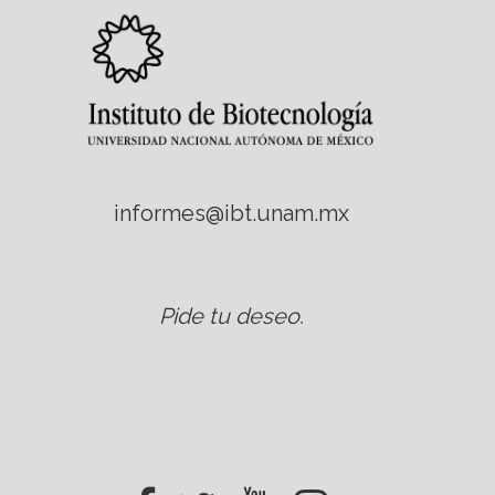
informes@ibt.unam.mx
Pide tu deseo
.