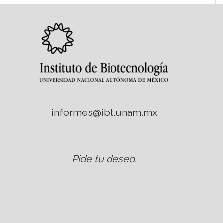
informes@ibt.unam.mx
Pide tu deseo
.