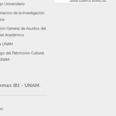
o Universitario
nación de la Investigación
ica
ción General de Asuntos del
nal Académico
a UNAM
go del Patrimonio Cultural
 UNAM.
emas IBt - UNAM.
ec
.