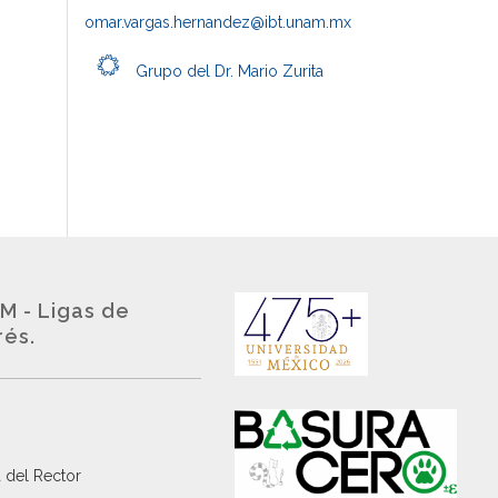
omar.vargas.hernandez@ibt.unam.mx
Grupo del Dr. Mario Zurita
M - Ligas de
rés.
 del Rector