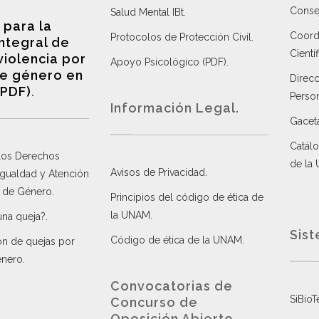
Consej
Salud Mental IBt
.
 para la
Coordi
Protocolos de Protección Civil
.
integral de
Científ
violencia por
Apoyo Psicológico (PDF)
.
e género en
Direc
(PDF)
.
Perso
Información Legal.
Gacet
Catálo
 los Derechos
de la
Avisos de Privacidad
.
 Igualdad y Atención
a de Género
.
Principios del código de ética de
la UNAM
.
una queja?
.
Sist
Código de ética de la UNAM
.
ón de quejas por
énero
.
Convocatorias de
SiBioT
Concurso de
Oposición Abierto