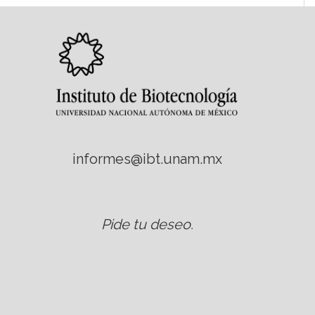
informes@ibt.unam.mx
Pide tu deseo
.