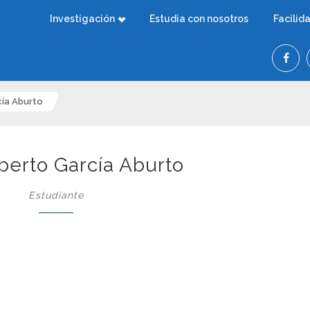
Investigación
Estudia con nosotros
Facilid
cía Aburto
berto García Aburto
Estudiante