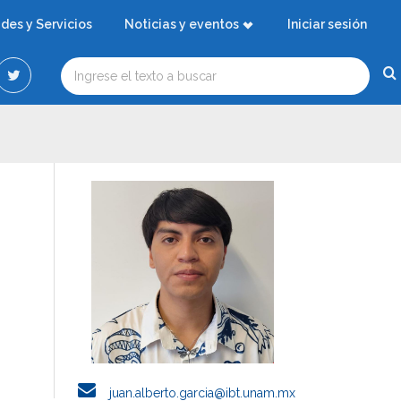
ades y Servicios
Noticias y eventos
Iniciar sesión
juan.alberto.garcia@ibt.unam.mx