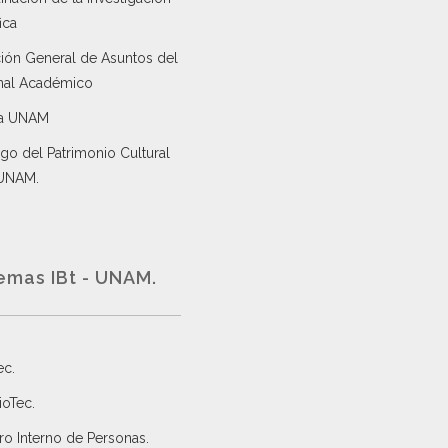
ica
ción General de Asuntos del
nal Académico
a UNAM
go del Patrimonio Cultural
 UNAM.
emas IBt - UNAM.
ec
.
ioTec.
ro Interno de Personas
.