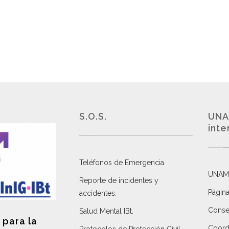
S.O.S.
UNA
inte
Teléfonos de Emergencia.
UNAM
Reporte de incidentes y
Página
accidentes
.
Consej
Salud Mental IBt
.
 para la
Coordi