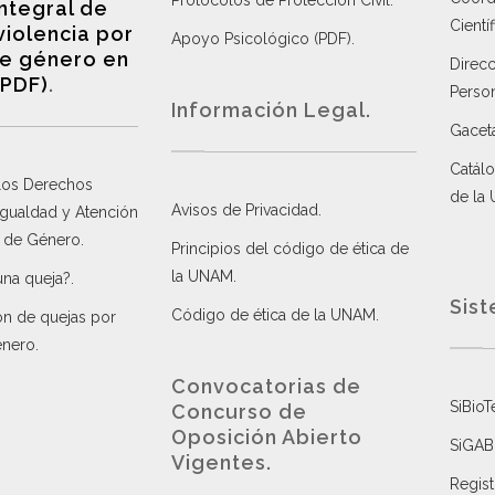
Protocolos de Protección Civil
.
integral de
Científ
violencia por
Apoyo Psicológico (PDF)
.
e género en
Direc
(PDF)
.
Perso
Información Legal.
Gacet
Catálo
 los Derechos
de la
Avisos de Privacidad
.
 Igualdad y Atención
a de Género
.
Principios del código de ética de
la UNAM
.
una queja?
.
Sist
Código de ética de la UNAM
.
ón de quejas por
énero
.
Convocatorias de
SiBioT
Concurso de
Oposición Abierto
SiGAB
Vigentes
.
Regist