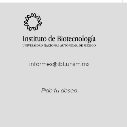
informes@ibt.unam.mx
Pide tu deseo
.