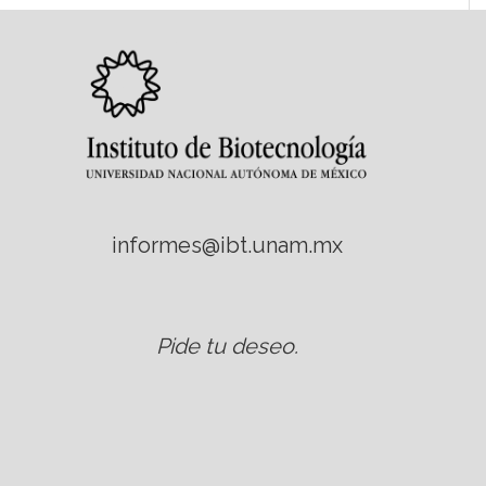
informes@ibt.unam.mx
Pide tu deseo
.