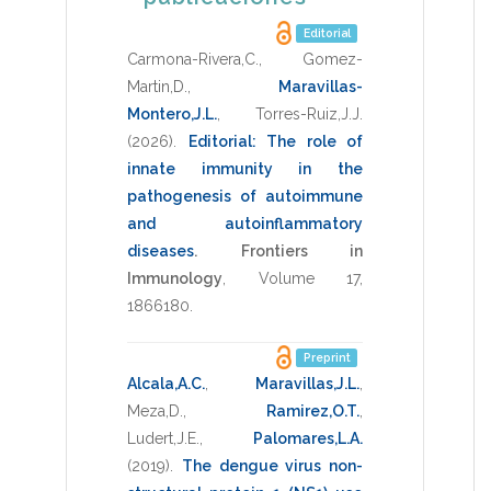
Editorial
Carmona-Rivera,C.
,
Gomez-
Martin,D.
,
Maravillas-
Montero,J.L.
,
Torres-Ruiz,J.J.
(2026)
.
Editorial: The role of
innate immunity in the
pathogenesis of autoimmune
and autoinflammatory
diseases
.
Frontiers in
Immunology
,
Volume 17
,
1866180
.
Preprint
Alcala,A.C.
,
Maravillas,J.L.
,
Meza,D.
,
Ramirez,O.T.
,
Ludert,J.E.
,
Palomares,L.A.
(2019)
.
The dengue virus non-