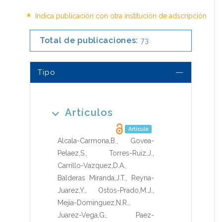
*
Indica publicación con otra institución de adscripción
Total de publicaciones:
73
Tipo
Artículos
Artículo
Alcala-Carmona,B.
,
Govea-
Pelaez,S.
,
Torres-Ruiz,J.
,
Carrillo-Vazquez,D.A.
,
Balderas Miranda,J.T.
,
Reyna-
Juarez,Y.
,
Ostos-Prado,M.J.
,
Mejia-Dominguez,N.R.
,
Juarez-Vega,G.
,
Paez-