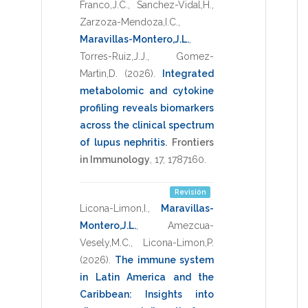
Franco,J.C.
,
Sanchez-Vidal,H.
,
Zarzoza-Mendoza,I.C.
,
Maravillas-Montero,J.L.
,
Torres-Ruiz,J.J.
,
Gomez-
Martin,D.
(2026)
.
Integrated
metabolomic and cytokine
profiling reveals biomarkers
across the clinical spectrum
of lupus nephritis
.
Frontiers
in Immunology
,
17
,
1787160
.
Revisión
Licona-Limon,I.
,
Maravillas-
Montero,J.L.
,
Amezcua-
Vesely,M.C.
,
Licona-Limon,P.
(2026)
.
The immune system
in Latin America and the
Caribbean: Insights into