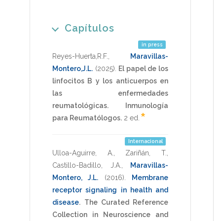
Capítulos
in press
Reyes-Huerta,R.F.
,
Maravillas-
Montero,J.L.
(2025)
.
El papel de los
linfocitos B y los anticuerpos en
las enfermedades
reumatológicas.
Inmunología
*
para Reumatólogos.
2 ed
.
Internacional
Ulloa-Aguirre, A.
,
Zariñán, T.
,
Castillo-Badillo, J.A.
,
Maravillas-
Montero, J.L.
(2016)
.
Membrane
receptor signaling in health and
disease
.
The Curated Reference
Collection in Neuroscience and