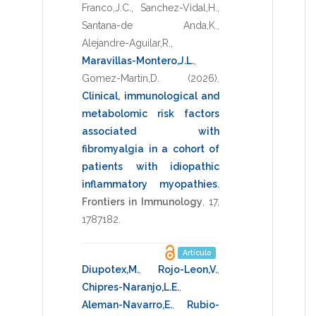
Franco,J.C.
,
Sanchez-Vidal,H.
,
Santana-de Anda,K.
,
Alejandre-Aguilar,R.
,
Maravillas-Montero,J.L.
,
Gomez-Martin,D.
(2026)
.
Clinical, immunological and
metabolomic risk factors
associated with
fibromyalgia in a cohort of
patients with idiopathic
inflammatory myopathies
.
Frontiers in Immunology
,
17
,
1787182
.
Artículo
Diupotex,M.
,
Rojo-Leon,V.
,
Chipres-Naranjo,L.E.
,
Aleman-Navarro,E.
,
Rubio-