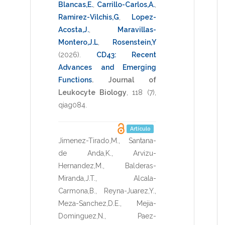
Blancas,E.
,
Carrillo-Carlos,A.
,
Ramirez-Vilchis,G
,
Lopez-
Acosta,J.
,
Maravillas-
Montero,J.L
,
Rosenstein,Y
(2026)
.
CD43: Recent
Advances and Emerging
Functions
.
Journal of
Leukocyte Biology
,
118
(7),
qiag084
.
Artículo
Jimenez-Tirado,M.
,
Santana-
de Anda,K.
,
Arvizu-
Hernandez,M.
,
Balderas-
Miranda,J.T.
,
Alcala-
Carmona,B.
,
Reyna-Juarez,Y.
,
Meza-Sanchez,D.E.
,
Mejia-
Dominguez,N.
,
Paez-