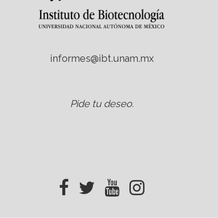
informes@ibt.unam.mx
Pide tu deseo
.