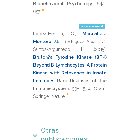
Biobehavioral Psychology.
644-
*
657
.
Internacional
Lopez-Herrera, G.
,
Maravillas-
Montero, J.L.
,
Rodríguez-Alba, J.C.
,
Santos-Argumedo, L.
(2015)
.
Bruton?s Tyrosine Kinase (BTK)
Beyond B Lymphocytes: A Protein
Kinase with Relevance in Innate
Immunity
.
Rare Diseases of the
Immune System.
99-115
,
4
,
Cham:
*
Springer Nature
.
Otras
publicaciones