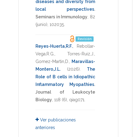
diseases and diversity from
local perspectives
.
Seminars in Immunology
,
82
(junio),
102035
.
Revisión
Reyes-Huerta,R.F.
,
Rebollar-
Vega,R.G.
,
Torres-Ruiz,J.
,
Gomez-Martin,D.
,
Maravillas-
Montero,J.L.
(2026)
.
The
Role of B cells in Idiopathic
Inflammatory Myopathies
.
Journal of Leukocyte
Biology
,
118
(6),
qiag071
.
Ver publicaciones
anteriores