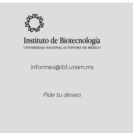
informes@ibt.unam.mx
Pide tu deseo
.