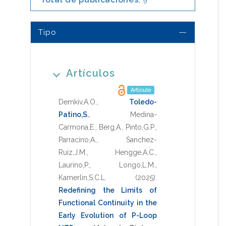
9
Tipo
Artículos
Artículo
Demkiv,A.O.
,
Toledo-
Patino,S.
,
Medina-
Carmona,E.
,
Berg,A.
,
Pinto,G.P.
,
Parracino,A.
,
Sanchez-
Ruiz,J.M.
,
Hengge,A.C.
,
Laurino,P.
,
Longo,L.M.
,
Kamerlin,S.C.L.
(2025)
.
Redefining the Limits of
Functional Continuity in the
Early Evolution of P-Loop