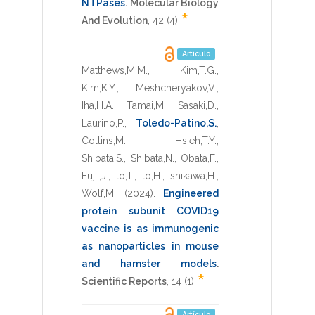
NTPases
.
Molecular Biology
*
And Evolution
,
42
(4).
Artículo
Matthews,M.M.
,
Kim,T.G.
,
Kim,K.Y.
,
Meshcheryakov,V.
,
Iha,H.A.
,
Tamai,M.
,
Sasaki,D.
,
Laurino,P.
,
Toledo-Patino,S.
,
Collins,M.
,
Hsieh,T.Y.
,
Shibata,S.
,
Shibata,N.
,
Obata,F.
,
Fujii,J.
,
Ito,T.
,
Ito,H.
,
Ishikawa,H.
,
Wolf,M.
(2024)
.
Engineered
protein subunit COVID19
vaccine is as immunogenic
as nanoparticles in mouse
and hamster models
.
*
Scientific Reports
,
14
(1).
Artículo