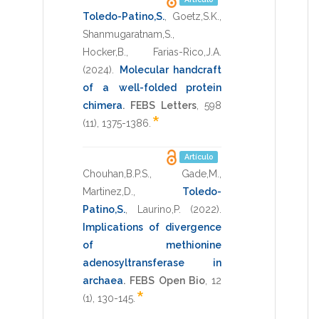
Toledo-Patino,S.
,
Goetz,S.K.
,
Shanmugaratnam,S.
,
Hocker,B.
,
Farias-Rico,J.A.
(2024)
.
Molecular handcraft
of a well-folded protein
chimera
.
FEBS Letters
,
598
*
(11),
1375-1386
.
Artículo
Chouhan,B.P.S.
,
Gade,M.
,
Martinez,D.
,
Toledo-
Patino,S.
,
Laurino,P.
(2022)
.
Implications of divergence
of methionine
adenosyltransferase in
archaea
.
FEBS Open Bio
,
12
*
(1),
130-145
.