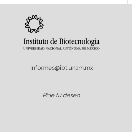
informes@ibt.unam.mx
Pide tu deseo
.