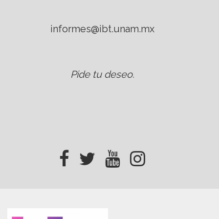
informes@ibt.unam.mx
Pide tu deseo
.