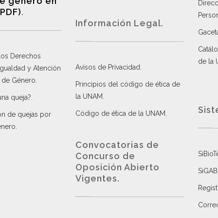
e género en
Direc
(PDF)
.
Perso
Información Legal.
Gacet
Catálo
 los Derechos
de la
Avisos de Privacidad
.
 Igualdad y Atención
a de Género
.
Principios del código de ética de
la UNAM
.
una queja?
.
Sist
Código de ética de la UNAM
.
ón de quejas por
énero
.
Convocatorias de
SiBioT
Concurso de
Oposición Abierto
SiGAB
Vigentes
.
Regist
Correo