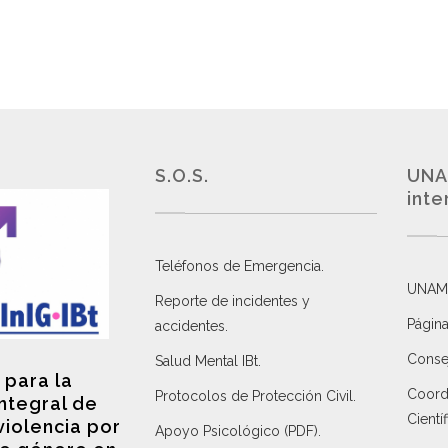
S.O.S.
UNA
inte
Teléfonos de Emergencia.
UNAM
Reporte de incidentes y
Página
accidentes
.
Consej
Salud Mental IBt
.
 para la
Coordi
Protocolos de Protección Civil
.
integral de
Científ
violencia por
Apoyo Psicológico (PDF)
.