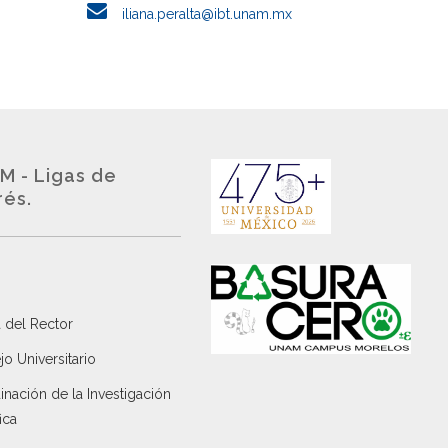
iliana.peralta@ibt.unam.mx
M - Ligas de
rés.
 del Rector
o Universitario
nación de la Investigación
ica