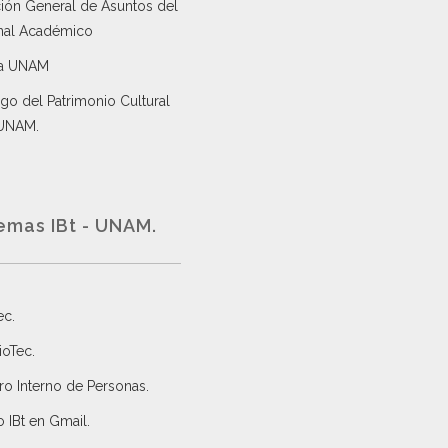
ción General de Asuntos del
nal Académico
a UNAM
go del Patrimonio Cultural
 UNAM.
emas IBt - UNAM.
ec
.
ioTec.
ro Interno de Personas
.
 IBt en Gmail
.