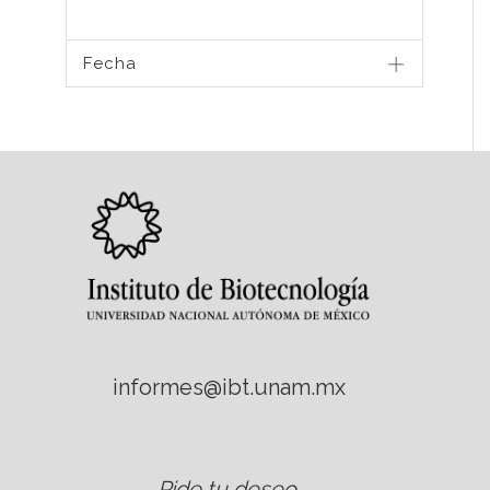
Fecha
informes@ibt.unam.mx
Pide tu deseo
.