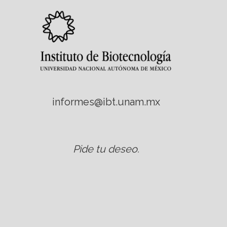
informes@ibt.unam.mx
Pide tu deseo
.