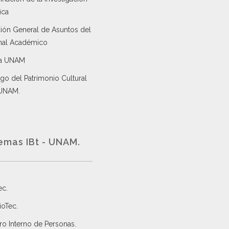
ica
ción General de Asuntos del
nal Académico
a UNAM
go del Patrimonio Cultural
 UNAM.
emas IBt - UNAM.
ec
.
ioTec.
ro Interno de Personas
.