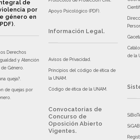
Protocolos de Protección Civil
.
integral de
Científ
violencia por
Apoyo Psicológico (PDF)
.
e género en
Direc
(PDF)
.
Perso
Información Legal.
Gacet
Catálo
 los Derechos
de la
Avisos de Privacidad
.
 Igualdad y Atención
a de Género
.
Principios del código de ética de
la UNAM
.
una queja?
.
Sist
Código de ética de la UNAM
.
ón de quejas por
énero
.
Convocatorias de
SiBioT
Concurso de
Oposición Abierto
SiGAB
Vigentes
.
Regist