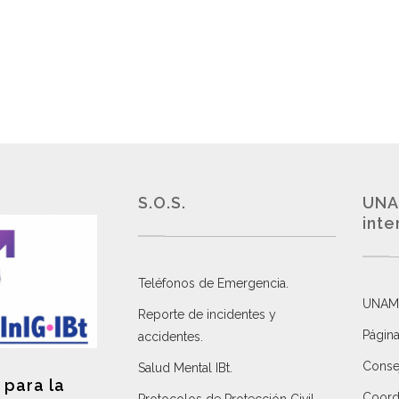
S.O.S.
UNA
inte
Teléfonos de Emergencia.
UNAM
Reporte de incidentes y
Página
accidentes
.
Consej
Salud Mental IBt
.
 para la
Coordi