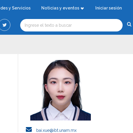
ades y Servicios
Noticias y eventos
Iniciar sesión
bai.xue@ibt.unam.mx