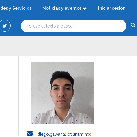
ades y Servicios
Noticias y eventos
Iniciar sesión
diego.galvan@ibt.unam.mx