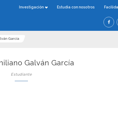
Investigación
Estudia con nosotros
Facilid
lván García
iliano Galván García
Estudiante