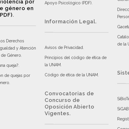
violencia por
Apoyo Psicológico (PDF)
.
e género en
Direc
(PDF)
.
Perso
Información Legal.
Gacet
Catálo
 los Derechos
de la
Avisos de Privacidad
.
 Igualdad y Atención
a de Género
.
Principios del código de ética de
la UNAM
.
una queja?
.
Sist
Código de ética de la UNAM
.
ón de quejas por
énero
.
Convocatorias de
SiBioT
Concurso de
Oposición Abierto
SiGAB
Vigentes
.
Regist