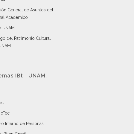
ción General de Asuntos del
nal Académico
a UNAM
go del Patrimonio Cultural
 UNAM.
emas IBt - UNAM.
ec
.
ioTec.
ro Interno de Personas
.