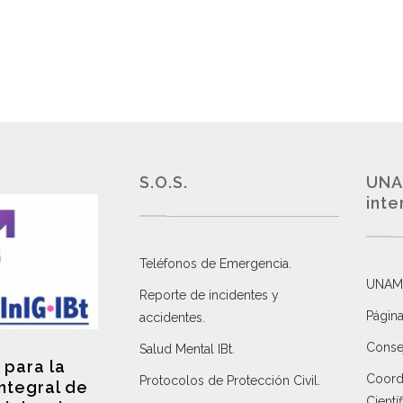
S.O.S.
UNA
inte
Teléfonos de Emergencia.
UNAM
Reporte de incidentes y
Página
accidentes
.
Consej
Salud Mental IBt
.
 para la
Coordi
Protocolos de Protección Civil
.
integral de
Científ