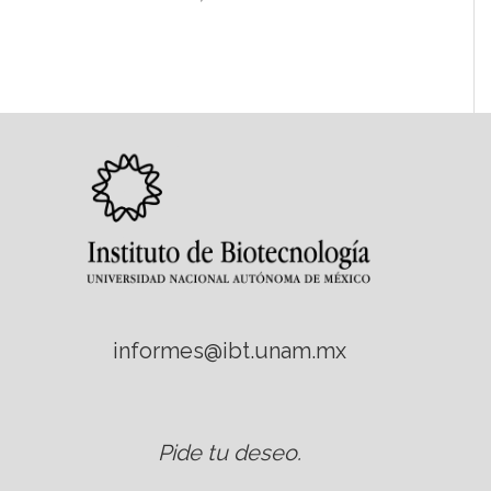
informes@ibt.unam.mx
Pide tu deseo
.