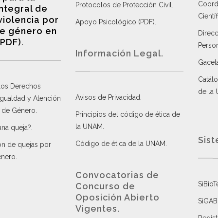
Coordi
Protocolos de Protección Civil
.
integral de
Científ
violencia por
Apoyo Psicológico (PDF)
.
e género en
Direc
(PDF)
.
Perso
Información Legal.
Gacet
Catálo
 los Derechos
de la
Avisos de Privacidad
.
 Igualdad y Atención
a de Género
.
Principios del código de ética de
la UNAM
.
una queja?
.
Sist
Código de ética de la UNAM
.
ón de quejas por
énero
.
Convocatorias de
SiBioT
Concurso de
Oposición Abierto
SiGAB
Vigentes
.