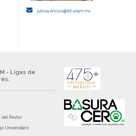
julissa.enciso@ibt.unam.mx
M - Ligas de
rés.
 del Rector
o Universitario