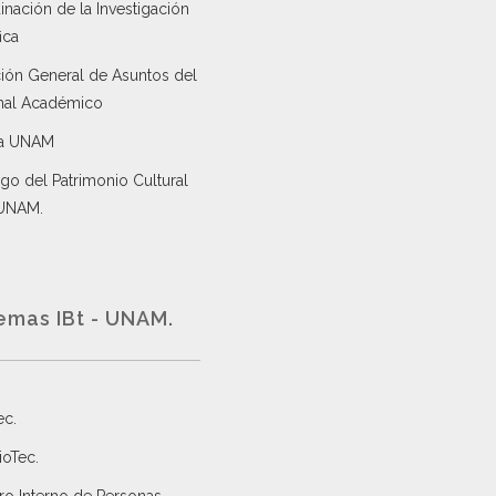
nación de la Investigación
ica
ción General de Asuntos del
nal Académico
a UNAM
go del Patrimonio Cultural
 UNAM.
emas IBt - UNAM.
ec
.
ioTec.