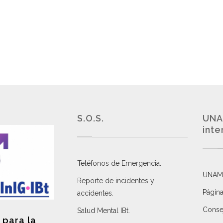
S.O.S.
UNA
inte
Teléfonos de Emergencia.
UNAM
Reporte de incidentes y
Página
accidentes
.
Consej
Salud Mental IBt
.
 para la