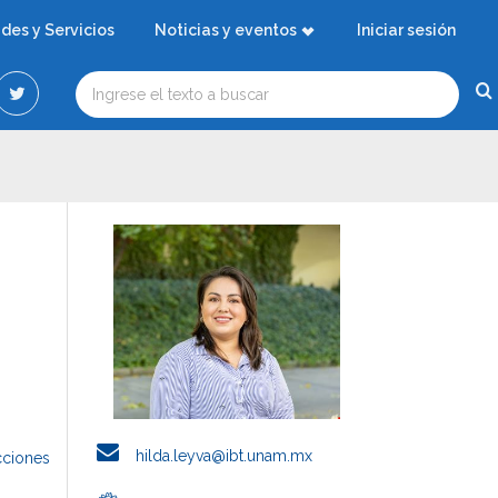
ades y Servicios
Noticias y eventos
Iniciar sesión
hilda.leyva@ibt.unam.mx
cciones