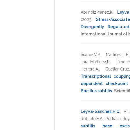
Abundiz-Yanez,K.
,
Leyva
(2023)
.
Stress-Associa
Divergently Regulated
International Journal of
Suarez,V.P.
,
Martinez,L.E.
Lara-Martinez,R.
,
Jimenez
Herrera,A.
,
Cuellar-Cruz
Transcriptional coupl
dependent checkpoint 
Bacillus subtilis
.
Scientif
Leyva-Sanchez,H.C.
,
Vil
Robleto,E.A.
,
Pedraza-Rey
subtilis base excis