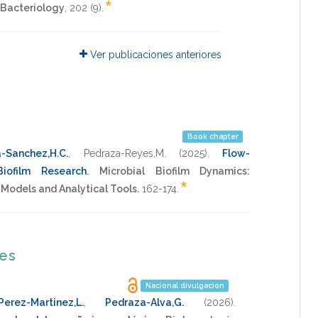
*
 Bacteriology
,
202
(9).
Ver publicaciones anteriores
Book chapter
-Sanchez,H.C.
,
Pedraza-Reyes,M.
(2025)
.
Flow-
iofilm Research
.
Microbial Biofilm Dynamics:
*
odels and Analytical Tools.
162-174
.
nes
Nacional divulgacion
Perez-Martinez,L.
,
Pedraza-Alva,G.
(2026)
.