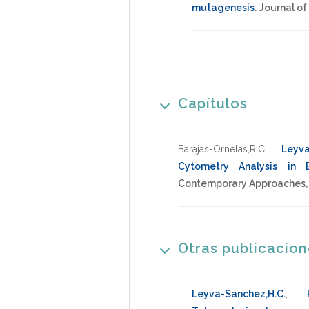
mutagenesis
.
Journal of
Capítulos
Barajas-Ornelas,R.C.
,
Leyva
Cytometry Analysis in B
Contemporary Approaches, M
Otras publicacio
Leyva-Sanchez,H.C.
,