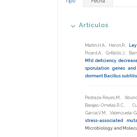
Tipo
Fecha
Artículos
Martin,H.A.
,
Heron,R.
,
Ley
Picard,A.
,
Grifaldo,J.
,
Barn
Mfd deficiency decreas
sporulation genes and
dormant Bacillus subtili
Pedraza-Reyes,M.
,
Abund
Barajas-Ornelas,R.C.
,
Cu
Garcia,V.M.
,
Valenzuela-Gar
stress-associated mu
Microbiology and Molecu