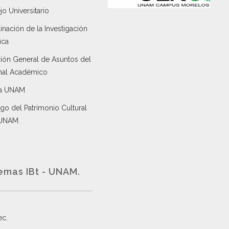
o Universitario
nación de la Investigación
ica
ción General de Asuntos del
nal Académico
a UNAM
go del Patrimonio Cultural
 UNAM.
emas IBt - UNAM.
ec
.