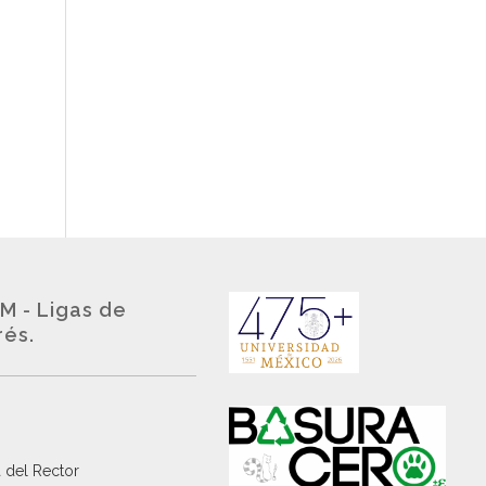
M - Ligas de
rés.
 del Rector