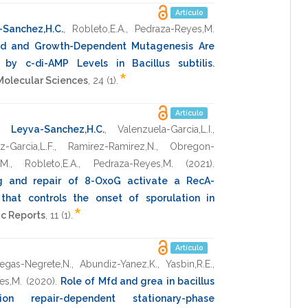
Artículo
-Sanchez,H.C.
,
Robleto,E.A.
,
Pedraza-Reyes,M.
ted and Growth-Dependent Mutagenesis Are
 by c-di-AMP Levels in Bacillus subtilis
.
*
 Molecular Sciences
,
24
(1).
Artículo
,
Leyva-Sanchez,H.C.
,
Valenzuela-Garcia,L.I.
,
-Garcia,L.F.
,
Ramirez-Ramirez,N.
,
Obregon-
,M.
,
Robleto,E.A.
,
Pedraza-Reyes,M.
(2021)
.
ing and repair of 8-OxoG activate a RecA-
that controls the onset of sporulation in
*
ic Reports
,
11
(1).
Artículo
legas-Negrete,N.
,
Abundiz-Yanez,K.
,
Yasbin,R.E.
,
es,M.
(2020)
.
Role of Mfd and grea in bacillus
ion repair-dependent stationary-phase