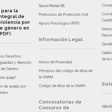
Consej
Salud Mental IBt
.
 para la
Coordi
Protocolos de Protección Civil
.
integral de
Científ
violencia por
Apoyo Psicológico (PDF)
.
e género en
Direc
(PDF)
.
Perso
Información Legal.
Gacet
Catálo
 los Derechos
de la
Avisos de Privacidad
.
 Igualdad y Atención
a de Género
.
Principios del código de ética de
la UNAM
.
una queja?
.
Sist
Código de ética de la UNAM
.
ón de quejas por
énero
.
Convocatorias de
SiBioT
Concurso de