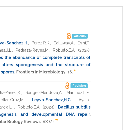
Artículo
va-Sanchez,H.
,
Perez,R.K.
,
Callaway,A.
,
Ermi,T.
,
es,J.L.
,
Pedraza-Reyes,M.
,
Robleto,E.A.
(2025)
.
es the abundance of complete transcripts of
 alters sporogenesis and the structure of
*
s spores
.
Frontiers in Microbiology
,
16
.
Revisión
iz-Yanez,K.
,
Rangel-Mendoza,A.
,
Martinez,L.E.
,
ellar-Cruz,M.
,
Leyva-Sanchez,H.C.
,
Ayala-
cia,L.I.
,
Robleto,E.A.
(2024)
.
Bacillus subtilis
tagenesis and developmental DNA repair
.
*
lar Biology Reviews
,
88
(2).