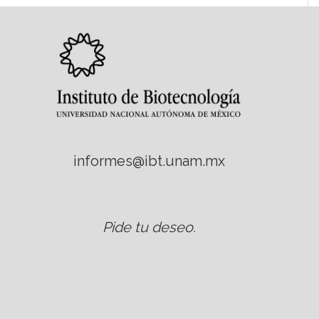
informes@ibt.unam.mx
Pide tu deseo
.