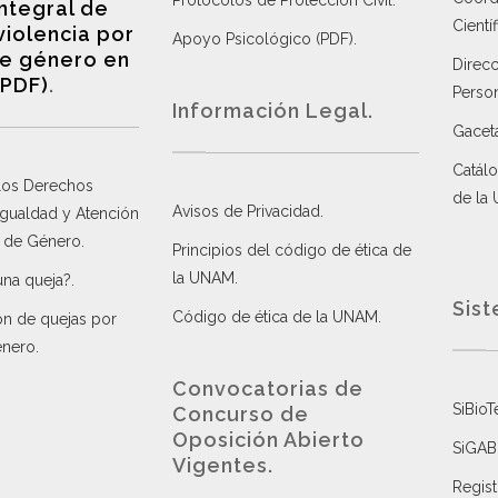
Protocolos de Protección Civil
.
integral de
Científ
violencia por
Apoyo Psicológico (PDF)
.
e género en
Direc
(PDF)
.
Perso
Información Legal.
Gacet
Catálo
 los Derechos
de la
Avisos de Privacidad
.
 Igualdad y Atención
a de Género
.
Principios del código de ética de
la UNAM
.
una queja?
.
Sist
Código de ética de la UNAM
.
ón de quejas por
énero
.
Convocatorias de
SiBioT
Concurso de
Oposición Abierto
SiGAB
Vigentes
.
Regist