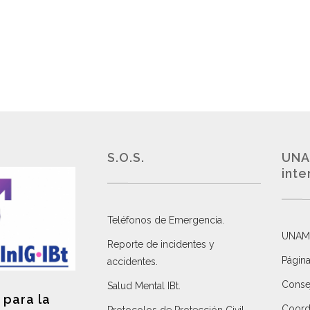
S.O.S.
UNA
inte
Teléfonos de Emergencia.
UNAM
Reporte de incidentes y
Página
accidentes
.
Consej
Salud Mental IBt
.
 para la
Coordi