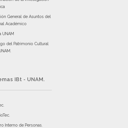
ica
ción General de Asuntos del
nal Académico
a UNAM
go del Patrimonio Cultural
 UNAM.
emas IBt - UNAM.
ec
.
ioTec.
ro Interno de Personas
.