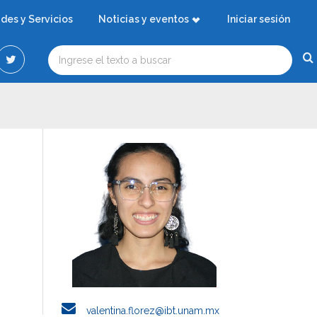
ades y Servicios
Noticias y eventos
Iniciar sesión
valentina.florez@ibt.unam.mx