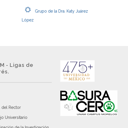
Grupo de la Dra. Katy Juárez
López
M - Ligas de
rés.
 del Rector
o Universitario
nación de la Investigación