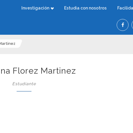
Investigación
Estudia con nosotros
Facilid
Martinez
ina Florez Martinez
Estudiante