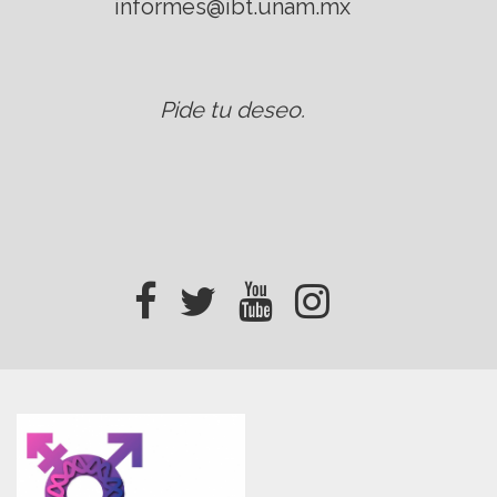
informes@ibt.unam.mx
Pide tu deseo
.