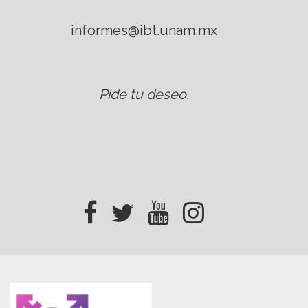
informes@ibt.unam.mx
Pide tu deseo
.